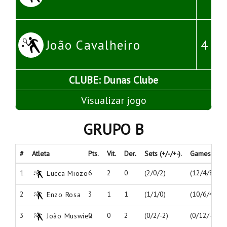
João Cavalheiro
4
CLUBE: Dunas Clube
Visualizar jogo
GRUPO B
#
Atleta
Pts.
Vit.
Der.
Sets (+/-/+-).
Games (+/-/+
1
6
2
0
(2/0/2)
(12/4/8)
Lucca Miozo
2
3
1
1
(1/1/0)
(10/6/4)
Enzo Rosa
3
0
0
2
(0/2/-2)
(0/12/-12)
João Muswiek