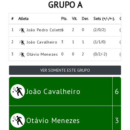
GRUPO A
#
Atleta
Pts.
Vit.
Der.
Sets (+/-/+-).
Games 
1
6
2
0
(2/0/2)
(12/5
João Pedro Coletto
2
3
1
1
(1/1/0)
(10/9
João Cavalheiro
3
0
0
2
(0/2/-2)
(4/12
Otávio Menezes
VER SOMENTE ESTE GRUPO
João Cavalheiro
6
Otávio Menezes
3